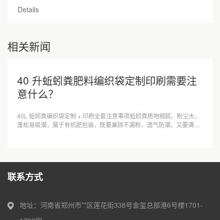
Details
相关新闻
40 升蚯蚓粪肥料编织袋定制印刷需要注
意什么？
40L 蚯蚓粪编织袋定制 + 印刷全套注意事项蚯蚓粪质地细腻、粉尘大、
蓬松易吸潮，属于有机肥包装，既要兼顾不漏粉、透气防潮，又要满足
农资标签法规与印刷不掉色，下···
联系方式
地址：河南省郑州市**区莲花街338号金玺总部港6号楼1701-