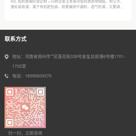
40L 蚯蚓粪编织袋定制 + 印刷全套注意事项蚯蚓粪质地细腻、粉尘大、
蓬松易吸潮，属于有机肥包装，既要兼顾不漏粉、透气防潮，又要满足
农资标签法规与印刷不掉色，下···
联系方式
地址：河南省郑州市**区莲花街338号金玺总部港6号楼1701-
1702室
电话：18595609370
扫一扫，立即咨询