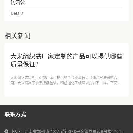
防汛袋
Details
相关新闻
大米编织袋厂家定制的产品可以提供哪些
质量保证？
大米编织袋定制｜正规厂家可提供的全套质量保证（适合写进采购合
同）大米袋属于食品接触包装，和普通化工编织袋要求不一样，下面分
成材质承诺、工艺标准、检测资质、验收保···
联系方式
地址：河南省郑州市**区莲花街338号金玺总部港6号楼1701-