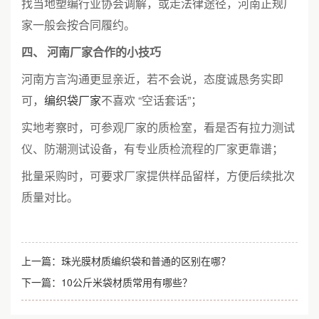
找当地塑编行业协会调解，或走法律途径，河南正规厂
家一般会按合同履约。
四、 河南厂家合作的小技巧
河南方言沟通更显亲近，若不会说，态度诚恳务实即
可，
编织袋厂家
不喜欢 “空话套话”；
实地考察时，可参观厂家的质检室，看是否有拉力测试
仪、防潮测试设备，有专业质检流程的厂家更靠谱；
批量采购时，可要求厂家提供样品留样，方便后续批次
质量对比。
上一篇：
珠光膜材质编织袋和普通的区别在哪？
下一篇：
10公斤米袋材质常用有哪些？