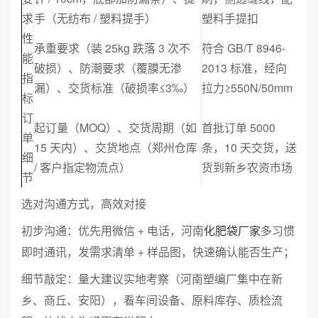
求
手（无纺布 / 塑料提手）
塑料手提扣
性
承重要求（装 25kg 跌落 3 次不
符合 GB/T 8946-
能
破损）、防潮要求（覆膜无渗
2013 标准，经向
指
漏）、交货标准（破损率≤3‰）
拉力≥550N/50mm
标
订
起订量（MOQ）、交货周期（如
首批订单 5000
单
15 天内）、交货地点（郑州仓库
条，10 天交货，送
细
/ 客户指定物流点）
货到新乡农资市场
节
选对沟通方式，高效对接
初步沟通：优先用微信 + 电话，河南
化肥袋厂家
多习惯
即时通讯，发需求清单 + 样品图，快速确认能否生产；
细节敲定：量大建议实地考察（河南塑编厂集中在新
乡、商丘、安阳），看车间设备、原料库存、质检流