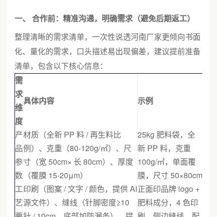
一、 合作前：精准沟通，明确需求（避免后期返工）
整理清晰的需求清单，一次性说透河南厂家更倾向书面
化、量化的需求，口头描述易出现偏差，建议提前准备
清单，包含以下核心信息：
需
求
具体内容
示例
维
度
产
材质（全新 PP 料 / 再生料比
25kg 肥料袋，全
品
例）、克重（80-120g/㎡）、尺
新 PP 料，克重
参
寸（宽 50cm× 长 80cm）、厚度
100g/㎡，单面覆
数
（覆膜 15-20μm）
膜，尺寸 50×80cm
工
印刷（图案 / 文字 / 颜色，提供 AI
正面印品牌 logo +
艺
源文件）、缝线（针脚密度≥10
肥料成分，4 色印
要
针 / 10cm，底部加防漏条）、提
刷，侧边缝线，配