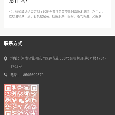
40L 蚯蚓粪编织袋定制 + 印刷全套注意事项蚯蚓粪质地细腻、粉尘大、
蓬松易吸潮，属于有机肥包装，既要兼顾不漏粉、透气防潮，又要满足
农资标签法规与印刷不掉色，下···
联系方式
地址：河南省郑州市**区莲花街338号金玺总部港6号楼1701-
1702室
电话：18595609370