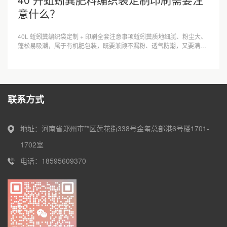
意什么？
40L 蚯蚓粪编织袋定制 + 印刷全套注意事项蚯蚓粪质地细腻、粉尘大、
蓬松易吸潮，属于有机肥包装，既要兼顾不漏粉、透气防潮，又要满足
农资标签法规与印刷不掉色，下···
联系方式
地址：河南省郑州市**区莲花街338号金玺总部港6号楼1701-
1702室
电话：18595609370