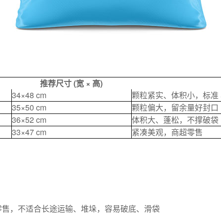
推荐尺寸 (宽 × 高)
34×48 cm
颗粒紧实、体积小，标准 5
35×50 cm
颗粒偏大，留余量好封口
36×52 cm
体积大、蓬松，不撑破袋
33×47 cm
紧凑美观，商超零售
途零售，不适合长途运输、堆垛，容易破底、滑袋