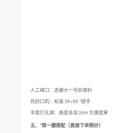
人工缝口：选偏大一号好装料
热封口机：标准 35×50 *顺手
手提打孔袋：高度多加 2cm 方便提拿
五、*简一键搭配（直接下单照抄）