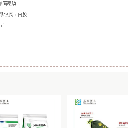
| 单面覆膜
 纸包底 + 内膜
/㎡