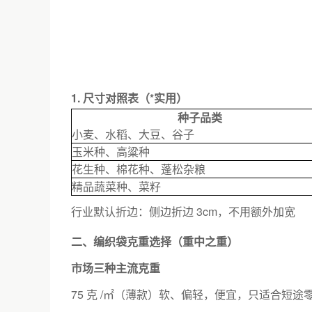
1. 尺寸对照表（*实用）
种子品类
小麦、水稻、大豆、谷子
玉米种、高粱种
花生种、棉花种、蓬松杂粮
精品蔬菜种、菜籽
行业默认折边：侧边折边 3cm，不用额外加宽
二、编织袋克重选择（重中之重）
市场三种主流克重
75 克 /㎡（薄款）软、偏轻，便宜，只适合短