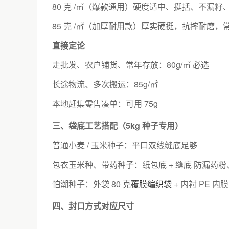
80 克 /㎡（爆款通用）硬度适中、挺括、不漏籽、好
85 克 /㎡（加厚耐用款）厚实硬挺，抗摔耐磨
直接定论
走批发、农户铺货、常年存放：80g/㎡ 必选
长途物流、多次搬运：85g/㎡
本地赶集零售凑单：可用 75g
三、袋底工艺搭配（5kg 种子专用）
普通小麦 / 玉米种子：平口双线缝底足够
包衣玉米种、带药种子：纸包底 + 缝底 防漏药
怕潮种子：外袋 80 克
覆膜编织袋
+ 内衬 PE 内膜
四、封口方式对应尺寸