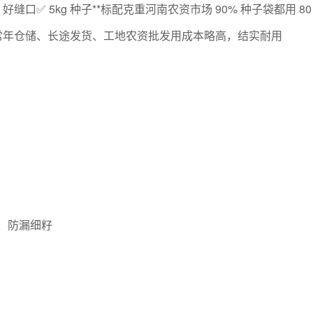
缝口✅ 5kg 种子**标配克重河南农资市场 90% 种子袋都用 80
，常年仓储、长途发货、工地农资批发用成本略高，结实耐用
粉、防漏细籽