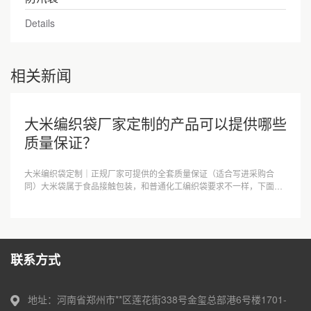
Details
相关新闻
大米编织袋厂家定制的产品可以提供哪些
质量保证？
大米编织袋定制｜正规厂家可提供的全套质量保证（适合写进采购合
同）大米袋属于食品接触包装，和普通化工编织袋要求不一样，下面分
成材质承诺、工艺标准、检测资质、验收保···
联系方式
地址：河南省郑州市**区莲花街338号金玺总部港6号楼1701-